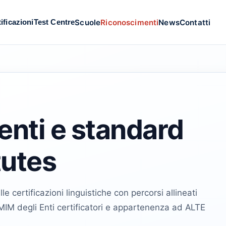
Scuole
Riconoscimenti
News
Contatti
ificazioni
Test Centre
nti e standard
tutes
le certificazioni linguistiche con percorsi allineati
IM degli Enti certificatori e appartenenza ad ALTE