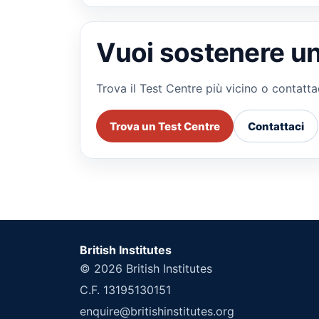
Vuoi sostenere un
Trova il Test Centre più vicino o contattaci
Trova un Test Centre
Contattaci
British Institutes
© 2026
British Institutes
C.F. 13195130151
enquire@britishinstitutes.org