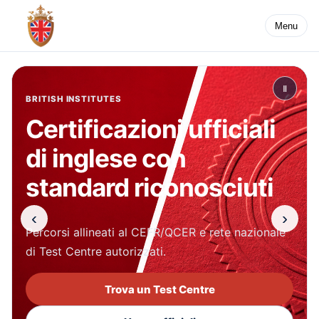
Menu
Ⅱ
RICONOSCIMENTI ISTITUZIONALI
Un ente certificatore di
riferimento per scuola
e pubblico impiego
‹
›
Riconoscimenti ufficiali, tracciabilità
documentale e verifica online dei titoli.
Esplora i riconoscimenti