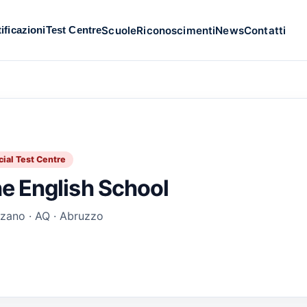
Scuole
Riconoscimenti
News
Contatti
ificazioni
Test Centre
cial Test Centre
e English School
zano · AQ · Abruzzo