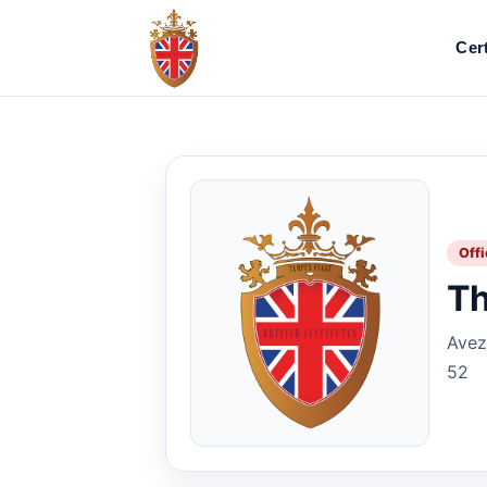
Cert
Offi
Th
Avez
52