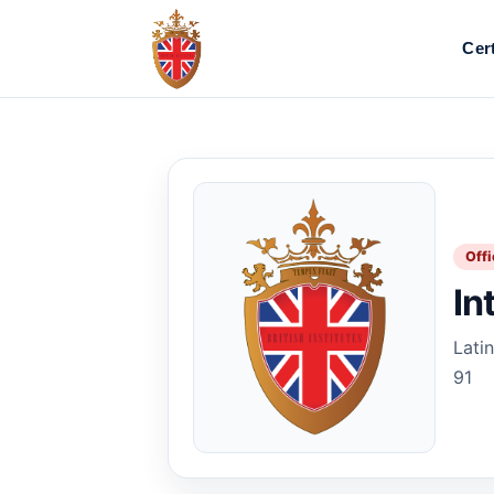
Cert
Offi
In
Latin
91