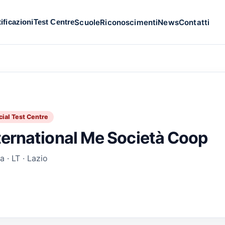
Scuole
Riconoscimenti
News
Contatti
ificazioni
Test Centre
cial Test Centre
ternational Me Società Coop
a · LT · Lazio