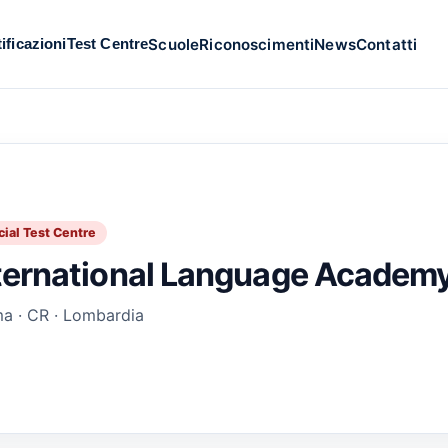
Scuole
Riconoscimenti
News
Contatti
ificazioni
Test Centre
cial Test Centre
ternational Language Academ
a · CR · Lombardia