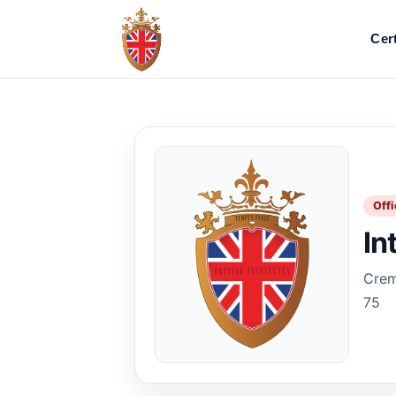
Cert
Offi
In
Crem
75