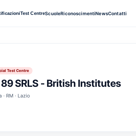
Scuole
Riconoscimenti
News
Contatti
ificazioni
Test Centre
cial Test Centre
 89 SRLS - British Institutes
 · RM · Lazio