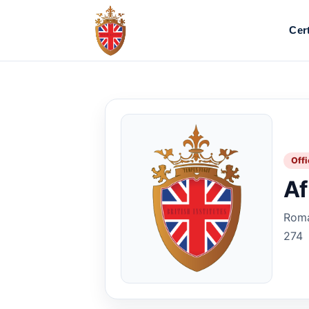
Cert
Offi
Af
Roma
274